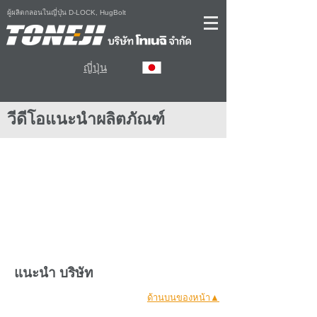
ผู้ผลิตกลอนในญี่ปุ่น D-LOCK, HugBolt
ญี่ปุ่น
วีดีโอแนะนำผลิตภัณฑ์
แนะนำ บริษัท
ด้านบนของหน้า▲